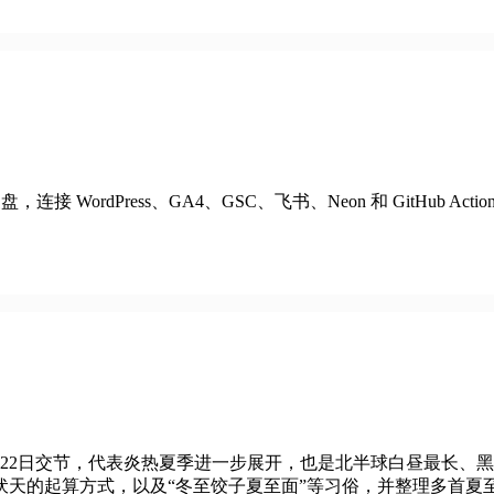
 WordPress、GA4、GSC、飞书、Neon 和 GitHub 
至22日交节，代表炎热夏季进一步展开，也是北半球白昼最长、
的起算方式，以及“冬至饺子夏至面”等习俗，并整理多首夏至诗