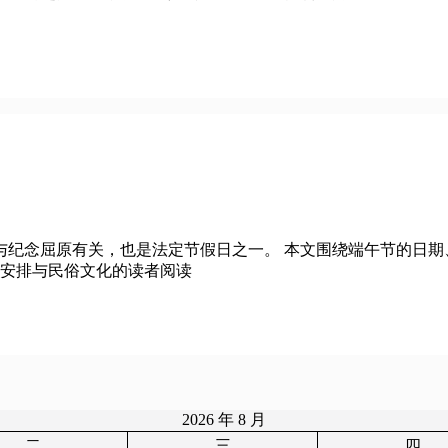
与纪念屈原有关，也是法定节假日之一。 本文围绕端午节的日期
期安排与民俗文化的读者阅读
2026 年 8 月
二
三
四