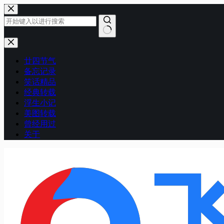
跳
至
内
容
无
结
廿四节气
果
备忘记录
笑话精品
经典转载
浮生小记
美图转载
曾经用过
关于